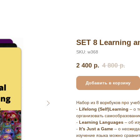
SET 8 Learning 
SKU:
w368
2 400
р.
4 800
р.
Добавить в корзину
Набор из 8 воркбуков про уче
-
Lifelong (Self)Learning
– о т
организовать самообразовани
-
Learning Languages
– об из
-
It’s Just a Game
– о неожида
изучение языка можно сравнит