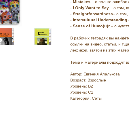
-
Mistakes
– о пользе ошибок 
-
I Only Want to Say
– о том, 
-
Straightforwardness
– о том
-
Intercultural Understanding
-
Sense of Humo(u)r
– о чувст
В рабочих тетрадях вы найдёт
ссылки на видео, статьи, и тщ
лексикой, взятой из этих мате
Тема и материалы подходят в
Автор: Евгения Апалькова
Возраст: Взрослые
Уровень: B2
Уровень: C1
Категория: Сеты