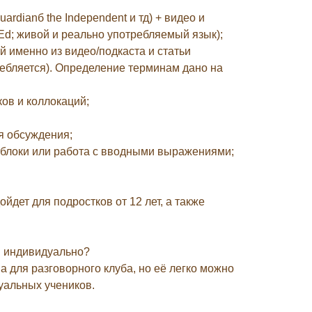
uardianб the Independent и тд) + видео и
Ed; живой и реально употребляемый язык);
ой именно из видео/подкаста и статьи
требляется). Определение терминам дано на
ков и коллокаций;
я обсуждения;
е блоки или работа с вводными выражениями;
йдет для подростков от 12 лет, а также
и индивидуально?
а для разговорного клуба, но её легко можно
уальных учеников.