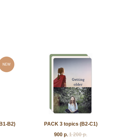
NEW
(B1-B2)
PACK 3 topics (B2-C1)
900
р.
1 200
р.