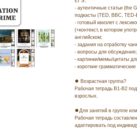
ЕГЭ;
- аутентичные статьи (the G
подкасты (TED, BBC, TED-
- готовый квизлет с лексик
(+контекст, в котором упо
английском;
- задания на отработку чан
- вопросы для обсуждения;
- картинки/мемы/цитаты дл
- короткие грамматически
⏺ Возрастная группа?
Рабочая тетрадь B1-B2 подо
взрослых.
⏺Для занятий в группе ил
Рабочая тетрадь составлен
адаптировать под индивид